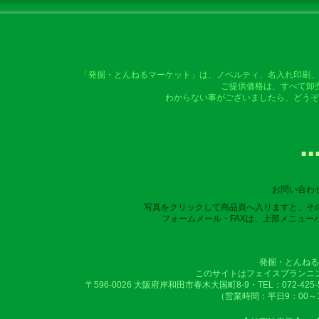
「発掘・とんねるマーケット」は、ノベルティ、名入れ印刷、
ご提供価格は、すべて卸
わからない事がございましたら、どうぞ
■ ■ 
お問い合わ
写真をクリックして商品頁へ入りますと、そ
フォームメール・FAXは、上部メニュー
発掘・とんねる
このサイトはフェイスプランニ
〒596-0026 大阪府岸和田市春木大国町8-9・TEL：072-425-50
（営業時間：平日9：00～