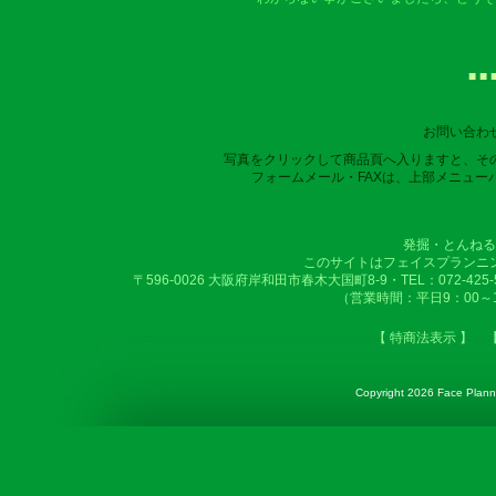
■ ■ 
お問い合わ
写真をクリックして商品頁へ入りますと、そ
フォームメール・FAXは、上部メニュー
発掘・とんねる
このサイトはフェイスプランニ
〒596-0026 大阪府岸和田市春木大国町8-9・TEL：072-425-50
（営業時間：平日9：00～
【 特商法表示 】
Copyright
2026 Face Plannin