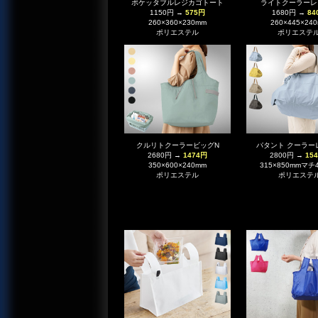
ポケッタブルレジカゴトート
ライトクーラーレ
1150円 →
575円
1680円 →
84
260×360×230mm
260×445×24
ポリエステル
ポリエステル
クルリトクーラービッグN
パタント クーラー
2680円 →
1474円
2800円 →
15
350×600×240mm
315×850mmマチ
ポリエステル
ポリエステ