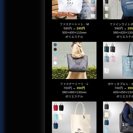
ファスナートート・M
ファインライトポ
590円 →
295円
590円 →
29
300×400×110mm
380×420×13
ポリエステル
ポリエステ
ファスナートート・L
ポケッタブル L・
700円 →
350円
700円 →
35
380×480×130mm
400×450×13
ポリエステル
ポリエステ