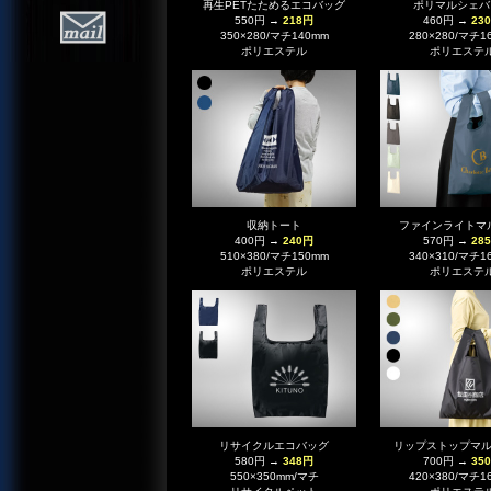
再生PETたためるエコバッグ
ポリマルシェバ
550円 →
218円
460円 →
23
350×280/マチ140mm
280×280/マチ1
ポリエステル
ポリエステ
収納トート
ファインライトマ
400円 →
240円
570円 →
28
510×380/マチ150mm
340×310/マチ1
ポリエステル
ポリエステ
リサイクルエコバッグ
リップストップマル
580円 →
348円
700円 →
35
550×350mm/マチ
420×380/マチ1