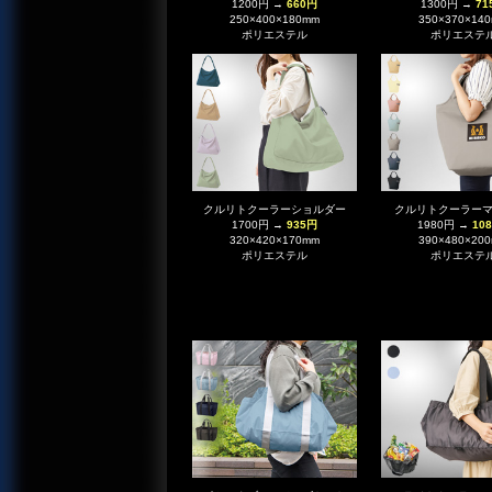
1200円 →
660円
1300円 →
71
250×400×180mm
350×370×14
ポリエステル
ポリエステ
クルリトクーラーショルダー
クルリトクーラーマ
1700円 →
935円
1980円 →
10
320×420×170mm
390×480×20
ポリエステル
ポリエステ