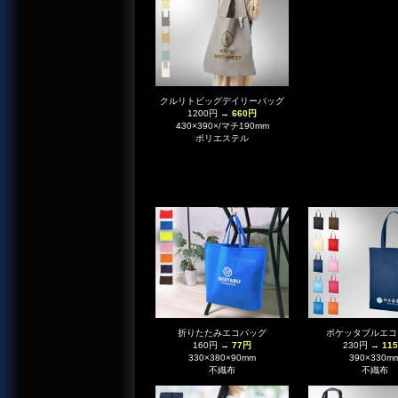
クルリトビッグデイリーバッグ
1200円 →
660円
430×390×/マチ190mm
ポリエステル
折りたたみエコバッグ
ポケッタブルエコ
160円 →
77円
230円 →
11
330×380×90mm
390×330m
不織布
不織布