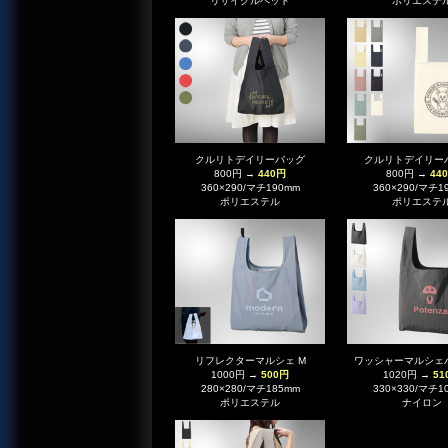
リサイクルペット
ポリエステ
クルリトデイリーバッグ
クルリトデイリー
800円 →
440円
800円 →
44
360×290/マチ190mm
360×290/マチ1
ポリエステル
ポリエステ
リフレクターマルシェ M
ワッシャーマルシェ
1000円 →
500円
1020円 →
51
280×280/マチ185mm
330×330/マチ1
ポリエステル
ナイロン