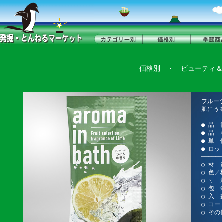
価格別
・
ビューティ
フルー
肌にう
● 品 
● 品
● 単 
● ロッ
──────
○ 材 
○ 色
○ 寸 
○ 包 
○ 入 
○ コー
○ そ