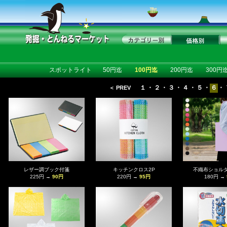
スポットライト
50円迄
100円迄
200円迄
300円
１
・
２
・
３
・
４
・
５
・
６
・
＜ PREV
レザー調ブック付箋
キッチンクロス2P
不織布ショル
225円 →
90円
220円 →
95円
180円 →