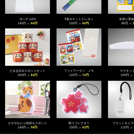
ポンチョEG
5色ロケットクレヨン
水切り革命
140円 →
84円
100円 →
60円
90円 →
だるま紅白スポンジセット
ファイアーマン・メモ
マグネッ
200円 →
84円
120円 →
72円
150円 →
ささやかにゃ気持ちスポンジ
桜リフレクター
フラットタイプ
140円 →
59円
150円 →
62円
110円 →