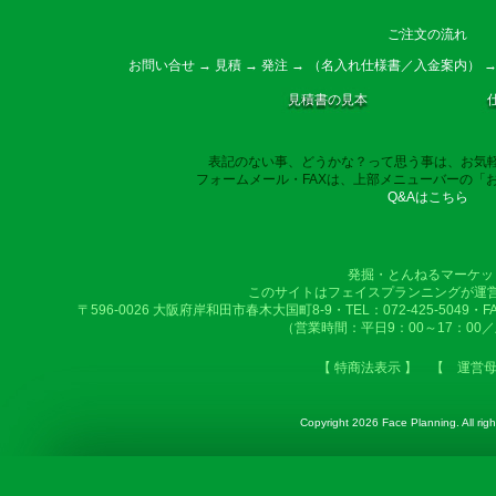
ご注文の流れ
お問い合せ → 見積 → 発注 → （名入れ仕様書／入金案内） →
見積書の見本
表記のない事、どうかな？って思う事は、お気
フォームメール・FAXは、上部メニューバーの「
Q&Aはこちら
発掘・とんねるマーケッ
このサイトはフェイスプランニングが運
〒596-0026 大阪府岸和田市春木大国町8-9・TEL：072-425-5049・FAX：
（営業時間：平日9：00～17：00
【 特商法表示 】
【 運営
Copyright
2026 Face Planning. All righ