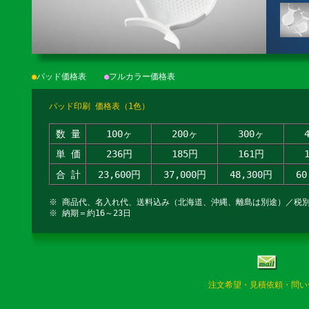
●
パッド価格表
●
フルカラー価格表
パッド印刷 価格表（1色）
数 量
100ヶ
200ヶ
300ヶ
単 価
236円
185円
161円
合 計
23,600円
37,000円
48,300円
60
※ 商品代、名入れ代、送料込み（北海道、沖縄、離島は別途）／税
※ 納期＝約16～23日
注文希望・見積依頼・問い