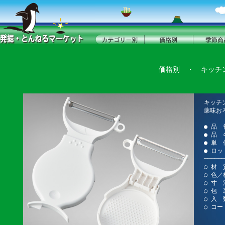
価格別
・
キッチ
キッチ
薬味お
● 品 
● 品 
● 単 
● ロッ
──────
○ 材 
○ 色
○ 寸 法
○ 包
○ 入 
○ コー