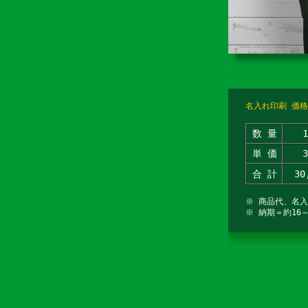
名入れ印刷 価格
数 量
単 価
合 計
30
※ 商品代、名
※ 納期＝約16～