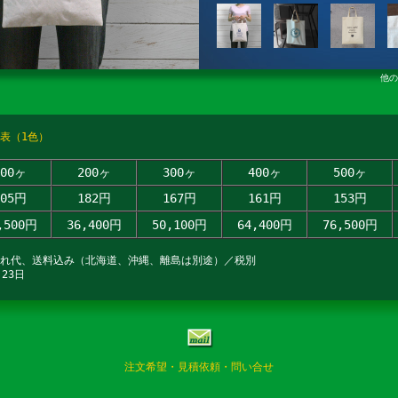
他
表（1色）
100ヶ
200ヶ
300ヶ
400ヶ
500ヶ
305円
182円
167円
161円
153円
,500円
36,400円
50,100円
64,400円
76,500円
入れ代、送料込み（北海道、沖縄、離島は別途）／税別
23日
注文希望・見積依頼・問い合せ