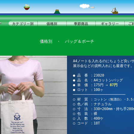
価格別
・
バッグ＆ポーチ
A4ノートを入れるのにちょうど良い
展示会などの資料入れにも最適です。
● 品 番 ：23020
● 品 名 ：A4コットンバッグ
● 単 価 ：175円 →
87円
● ロット ：100ヶ
─────────────────────────
○ 材 質 ：
コットン（無漂白）・3.5
○ 色／柄 ：ナチュラル
○ 寸 法 ：330×260mm・持ち手280
○ 包 装 ：裸
○ 入 数 ：400ケ
○ コード ：18T