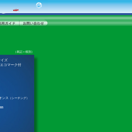
（表記＝税別）
サイズ
エコマーク付
オンス
（シーチング）
mm