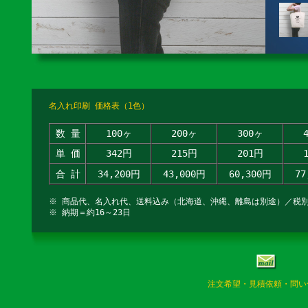
名入れ印刷 価格表（1色）
数 量
100ヶ
200ヶ
300ヶ
単 価
342円
215円
201円
合 計
34,200円
43,000円
60,300円
77
※ 商品代、名入れ代、送料込み（北海道、沖縄、離島は別途）／税
※ 納期＝約16～23日
注文希望・見積依頼・問い