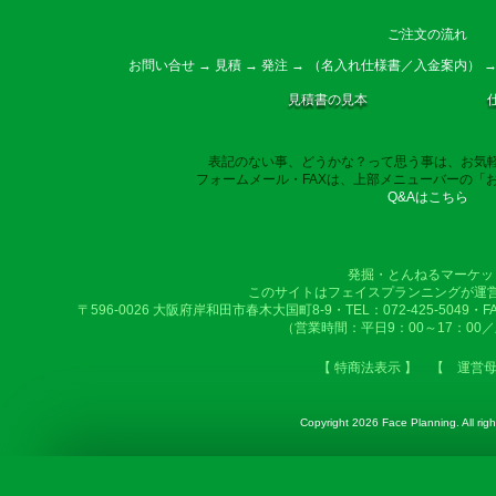
ご注文の流れ
お問い合せ → 見積 → 発注 → （名入れ仕様書／入金案内） →
見積書の見本
表記のない事、どうかな？って思う事は、お気
フォームメール・FAXは、上部メニューバーの「
Q&Aはこちら
発掘・とんねるマーケッ
このサイトはフェイスプランニングが運
〒596-0026 大阪府岸和田市春木大国町8-9・TEL：072-425-5049・FAX：
（営業時間：平日9：00～17：00
【 特商法表示 】
【 運営
Copyright
2026 Face Planning. All righ