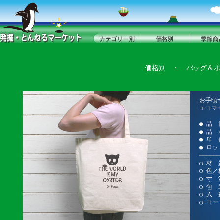
価格別
・
バッグ＆
お手頃
エコマ
● 品 
● 品
● 単 
● ロッ
──────
○ 材 
○ 色
○ 寸 法
○ 包 
○ 入 
○ コー