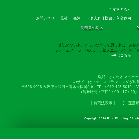
ご注文の流れ
お問い合せ → 見積 → 発注 → （名入れ仕様書／入金案内） →
見積書の見本
表記のない事、どうかな？って思う事は、お気
フォームメール・FAXは、上部メニューバーの「
Q&Aはこちら
発掘・とんねるマーケッ
このサイトはフェイスプランニングが運
〒596-0026 大阪府岸和田市春木大国町8-9・TEL：072-425-5049・FAX：
（営業時間：平日9：00～17：00
【 特商法表示 】
【 運営
Copyright
2026 Face Planning. All righ