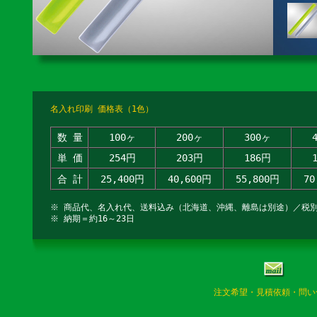
名入れ印刷 価格表（1色）
数 量
100ヶ
200ヶ
300ヶ
単 価
254円
203円
186円
合 計
25,400円
40,600円
55,800円
70
※ 商品代、名入れ代、送料込み（北海道、沖縄、離島は別途）／税
※ 納期＝約16～23日
注文希望・見積依頼・問い