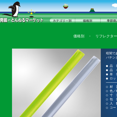
価格別
・
リフレクタ
暗闇で
パチン
● 品 
● 品
● 単 
● ロッ
──────
○ 材 
○ 色
○ 寸 法
○ 包
○ 入 
○ コー