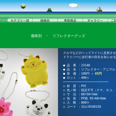
価格別
・
リフレクターグッズ
クルマなどのヘッドライトに反射させ
ドライバーに歩行者の存在を知らせる
● 品 番 ：23146
● 品 名 ：リフレクター・アニマル
● 単 価 ：100円 →
65円
● ロット ：400ヶ
─────────────────────────
○ 材 質 ：PVC
○ 色／柄 ：指定不可（クマ、ネコ
○ 寸 法 ：60×50×5mm
○ 包 装 ：PP袋 95×68×6mm
○ 入 数 ：800ケ
○ コード ：32z/6548150