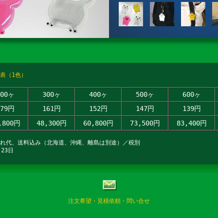
表（1色）
200ヶ
300ヶ
400ヶ
500ヶ
600ヶ
179円
161円
152円
147円
139円
,800円
48,300円
60,800円
73,500円
83,400円
入れ代、送料込み（北海道、沖縄、離島は別途）／税別
23日
注文希望・見積依頼・問い合せ