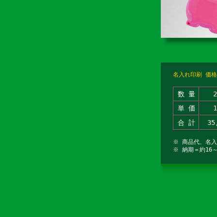
名入れ印刷 価格
数 量
単 価
合 計
35
※ 商品代、名
※ 納期＝約16～