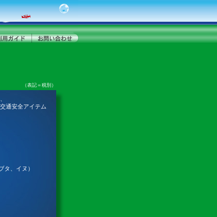
（表記＝税別）
、
交通安全アイテム
、ブタ、イヌ）