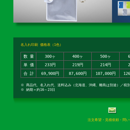
名入れ印刷 価格表（1色）
数 量
300ヶ
400ヶ
500ヶ
単 価
233円
219円
214円
合 計
69,900円
87,600円
107,000円
12
※ 商品代、名入れ代、送料込み（北海道、沖縄、離島は別途）／税
※ 納期＝約16～23日
注文希望・見積依頼・問い