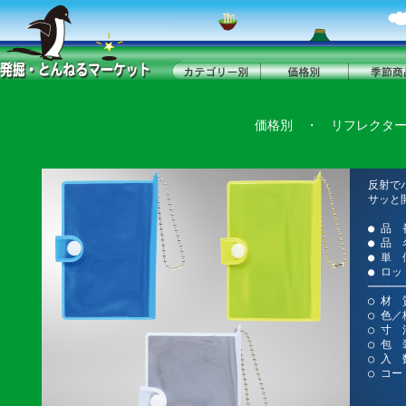
価格別
・
リフレクタ
反射で
サッと
● 品 
● 品
● 単 
● ロッ
──────
○ 材 
○ 色
○ 寸 法
○ 包 
○ 入 
○ コー