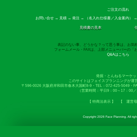
ご注文の流れ
お問い合せ → 見積 → 発注 → （名入れ仕様書／入金案内） →
見積書の見本
表記のない事、どうかな？って思う事は、お気
フォームメール・FAXは、上部メニューバーの「
Q&Aはこちら
発掘・とんねるマーケッ
このサイトはフェイスプランニングが運
〒596-0026 大阪府岸和田市春木大国町8-9・TEL：072-425-5049・FAX：
（営業時間：平日9：00～17：00
【 特商法表示 】
【 運営
Copyright
2026 Face Planning. All righ