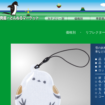
価格別
・
リフレクタ
雪の妖
車など
● 品 
● 品
● 単 
● ロッ
──────
○ 材 
○ 色／
○ 寸 
○ 包
○ 入 
○ コー