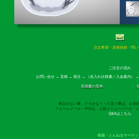
注文希望・見積依頼・問い
ご注文の流れ
お問い合せ → 見積 → 発注 → （名入れ仕様書／入金案内） →
見積書の見本
表記のない事、どうかな？って思う事は、お気
フォームメール・FAXは、上部メニューバーの「
Q&Aはこちら
発掘・とんねるマーケッ