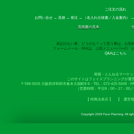
ご注文の流れ
お問い合せ → 見積 → 発注 → （名入れ仕様書／入金案内） →
見積書の見本
表記のない事、どうかな？って思う事は、お気
フォームメール・FAXは、上部メニューバーの「
Q&Aはこちら
発掘・とんねるマーケッ
このサイトはフェイスプランニングが運
〒596-0026 大阪府岸和田市春木大国町8-9・TEL：072-425-5049・FAX：
（営業時間：平日9：00～17：00
【 特商法表示 】
【 運営
Copyright
2026 Face Planning. All righ