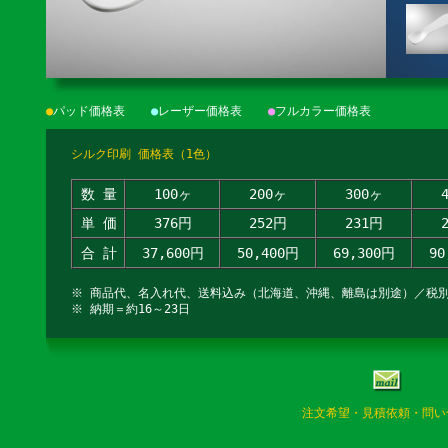
●
パッド価格表
●
レーザー価格表
●
フルカラー価格表
シルク印刷 価格表（1色）
数 量
100ヶ
200ヶ
300ヶ
単 価
376円
252円
231円
合 計
37,600円
50,400円
69,300円
90
※ 商品代、名入れ代、送料込み（北海道、沖縄、離島は別途）／税
※ 納期＝約16～23日
注文希望・見積依頼・問い