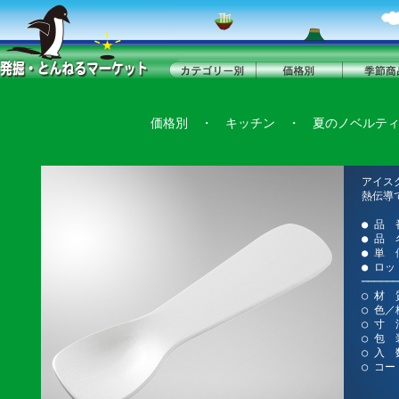
価格別
・
キッチン
・
夏のノベルテ
アイス
熱伝導
● 品 
● 品
● 単 
● ロッ
──────
○ 材 
○ 色
○ 寸 法
○ 包 
○ 入 
○ コー