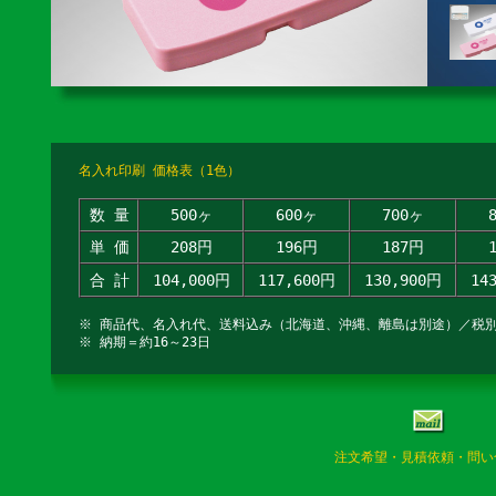
名入れ印刷 価格表（1色）
数 量
500ヶ
600ヶ
700ヶ
単 価
208円
196円
187円
合 計
104,000円
117,600円
130,900円
14
※ 商品代、名入れ代、送料込み（北海道、沖縄、離島は別途）／税
※ 納期＝約16～23日
注文希望・見積依頼・問い