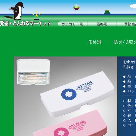
価格別
・
防災/防犯
お出か
毛抜き
● 品 
● 品
● 単 
● ロッ
──────
○ 材
○ 色
○ 寸 法
○ 包 
○ 入 
○ コード