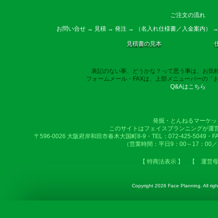
ご注文の流れ
お問い合せ → 見積 → 発注 → （名入れ仕様書／入金案内） →
見積書の見本
表記のない事、どうかな？って思う事は、お気
フォームメール・FAXは、上部メニューバーの「
Q&Aはこちら
発掘・とんねるマーケッ
このサイトはフェイスプランニングが運
〒596-0026 大阪府岸和田市春木大国町8-9・TEL：072-425-5049・FAX：
（営業時間：平日9：00～17：00
【 特商法表示 】
【 運営
Copyright
2026 Face Planning. All righ