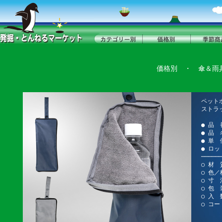
価格別
・
傘＆雨
ペット
ストラ
● 品 
● 品
● 単 
● ロッ
──────
○ 材
○ 色
○ 寸 
○ 包 
○ 入 
○ コー