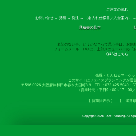
ご注文の流れ
お問い合せ → 見積 → 発注 → （名入れ仕様書／入金案内） →
見積書の見本
表記のない事、どうかな？って思う事は、お気
フォームメール・FAXは、上部メニューバーの「
Q&Aはこちら
発掘・とんねるマーケッ
このサイトはフェイスプランニングが運
〒596-0026 大阪府岸和田市春木大国町8-9・TEL：072-425-5049・FAX：
（営業時間：平日9：00～17：00
【 特商法表示 】
【 運営
Copyright
2026 Face Planning. All righ