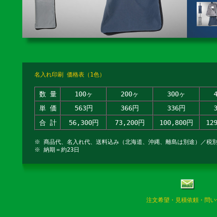
名入れ印刷 価格表（1色）
数 量
100ヶ
200ヶ
300ヶ
単 価
563円
366円
336円
合 計
56,300円
73,200円
100,800円
12
※ 商品代、名入れ代、送料込み（北海道、沖縄、離島は別途）／税
※ 納期＝約23日
注文希望・見積依頼・問い