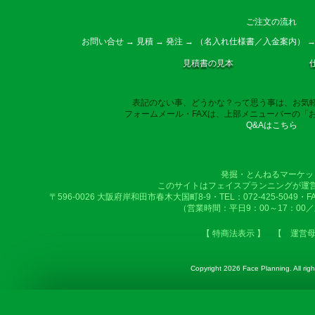
ご注文の流れ
お問い合せ → 見積 → 発注 → （名入れ仕様書／入金案内） →
見積書の見本
表記のない事、どうかな？って思う事は、お気
フォームメール・FAXは、上部メニューバーの「
Q&Aはこちら
発掘・とんねるマーケッ
このサイトはフェイスプランニングが運
〒596-0026 大阪府岸和田市春木大国町8-9・TEL：072-425-5049・FAX：
（営業時間：平日9：00～17：00
【 特商法表示 】
【 運営
Copyright
2026 Face Planning. All righ