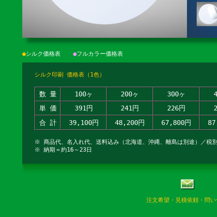
●
シルク価格表
●
フルカラー価格表
シルク印刷 価格表（1色）
数 量
100ヶ
200ヶ
300ヶ
単 価
391円
241円
226円
合 計
39,100円
48,200円
67,800円
87
※ 商品代、名入れ代、送料込み（北海道、沖縄、離島は別途）／税
※ 納期＝約16～23日
注文希望・見積依頼・問い