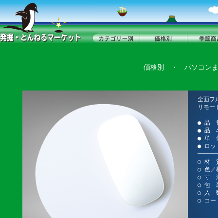
価格別
・
パソコン
全面フ
リモー
● 品 
● 品
● 単 
● ロッ
──────
○ 材
○ 色
○ 寸 
○ 包 
○ 入 
○ コー