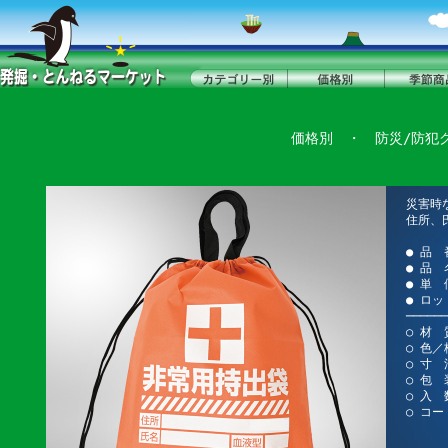
価格別
・
防災/防犯
災害時
住所、
● 品 
● 品
● 単 
● ロッ
──────
○ 材 
○ 色／
○ 寸 法
○ 包 
○ 入 
○ コー