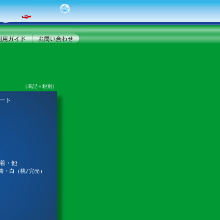
（表記＝税別）
トート
蒸着・他
青・白（桃/完売）