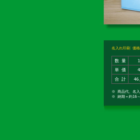
名入れ印刷 価格
数 量
単 価
合 計
46
※ 商品代、名
※ 納期＝約16～