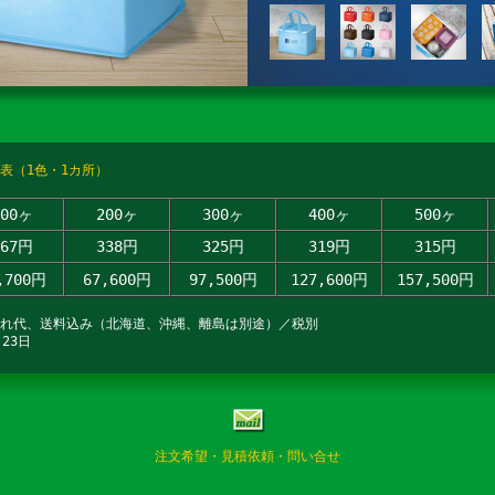
表（1色・1カ所）
100ヶ
200ヶ
300ヶ
400ヶ
500ヶ
467円
338円
325円
319円
315円
,700円
67,600円
97,500円
127,600円
157,500円
入れ代、送料込み（北海道、沖縄、離島は別途）／税別
23日
注文希望・見積依頼・問い合せ