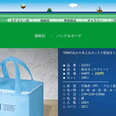
価格別
・
バッグ＆ポーチ
500ml缶が６本入るボックス型保冷
● 品 番 ：24157
● 品 名 ：保冷ボックストート
● 単 価 ：440円 →
220円
● ロット ：100ヶ
─────────────────────────
○ 材 質 ：不織布（PP）・アルミ
○ 色／柄 ：
赤・橙・紺・茶・黒・水・
○ 寸 法 ：170×210×150mm
○ 包 装 ：裸
○ 入 数 ：100ケ
○ コード ：18T/