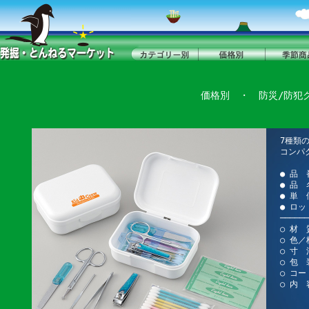
価格別
・
防災/防犯
7種類
コンパ
● 品 
● 品 
● 単 
● ロッ
──────
○ 材 
○ 色
○ 寸 
○ 包 
○ コー
○ 内
ヤス