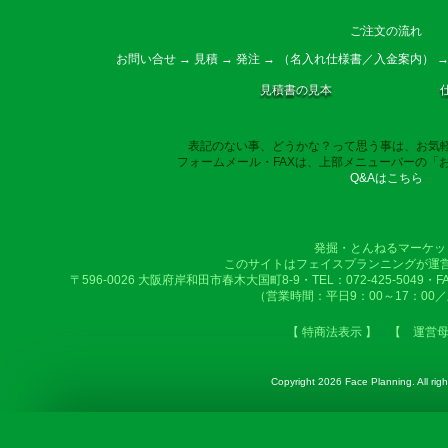
ご注文の流れ
お問い合せ → 見積 → 発注 → （名入れ仕様書／入金案内） →
見積書の見本
表記のない事、どうかな？って思う事は、お気
フォームメール・FAXは、上部メニューバーの「
Q&Aはこちら
発掘・とんねるマーケッ
このサイトはフェイスプランニングが運
〒596-0026 大阪府岸和田市春木大国町8-9・TEL：072-425-5049・FAX：
（営業時間：平日9：00～17：00
【 特商法表示 】
【 運営
Copyright
2026 Face Planning. All righ