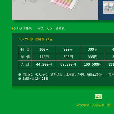
●
シルク価格表
●
フルカラー価格表
シルク印刷 価格表（1色）
数 量
100ヶ
200ヶ
300ヶ
単 価
442円
346円
335円
合 計
44,200円
69,200円
100,500円
13
※ 商品代、名入れ代、送料込み（北海道、沖縄、離島は別途）／税
※ 納期＝約16～23日
注文希望・見積依頼・問い