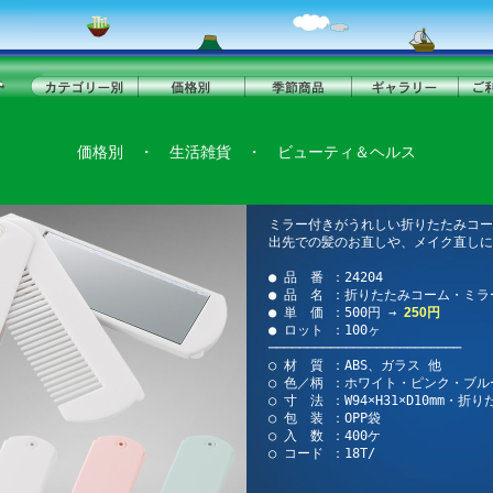
価格別
・
生活雑貨
・
ビューティ＆ヘルス
ミラー付きがうれしい折りたたみコ
出先での髪のお直しや、メイク直し
● 品 番 ：24204
● 品 名 ：折りたたみコーム・ミラ
● 単 価 ：500円 →
250円
● ロット ：100ヶ
─────────────────────────
○ 材 質 ：ABS、ガラス 他
○ 色／柄 ：ホワイト・ピンク・ブル
○ 寸 法 ：W94×H31×D10mm・折
○ 包 装 ：OPP袋
○ 入 数 ：400ケ
○ コード ：18T/