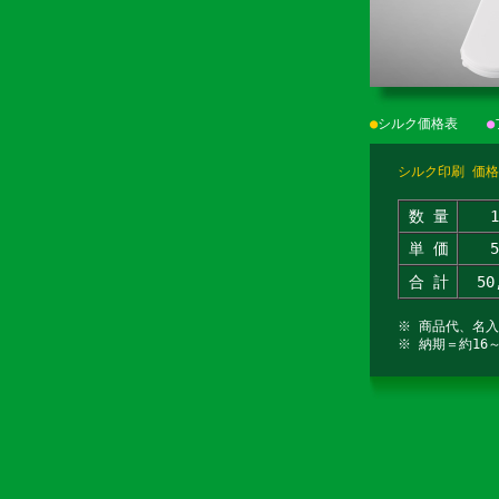
●
シルク価格表
●
シルク印刷 価格
数 量
単 価
合 計
50
※ 商品代、名
※ 納期＝約16～