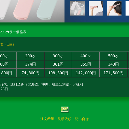
フルカラー価格表
表（1色）
100ヶ
200ヶ
300ヶ
400ヶ
500ヶ
508円
374円
361円
355円
343円
,800円
74,800円
108,300円
142,000円
171,500円
入れ代、送料込み（北海道、沖縄、離島は別途）／税別
23日
注文希望・見積依頼・問い合せ