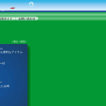
（表記＝税別）
ーム
にも便利なアイテム
ー付
ー
りたたみ時