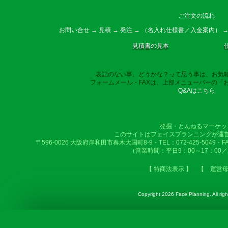
ご注文の流れ
お問い合せ → 見積 → 発注 → （名入れ仕様書／入金案内） →
見積書の見本
表記のない事、どうかな？って思う事は、お気
フォームメール・FAXは、上部メニューバーの「
Q&Aはこちら
発掘・とんねるマーケッ
このサイトはフェイスプランニングが運
〒596-0026 大阪府岸和田市春木大国町8-9・TEL：072-425-5049・FAX：
（営業時間：平日9：00～17：00
【 特商法表示 】
【 運営
Copyright
2026 Face Planning. All righ