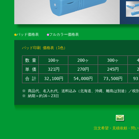
●
パッド価格表
●
フルカラー価格表
パッド印刷 価格表（1色）
数 量
100ヶ
200ヶ
300ヶ
単 価
321円
270円
245円
合 計
32,100円
54,000円
73,500円
93
※ 商品代、名入れ代、送料込み（北海道、沖縄、離島は別途）／税
※ 納期＝約16～23日
注文希望・見積依頼・問い