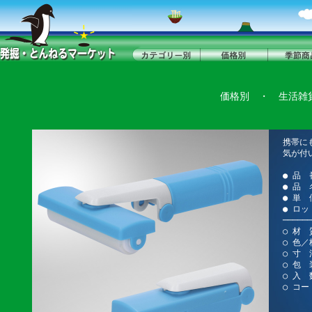
価格別
・
生活雑
携帯に
気が付
● 品 
● 品
● 単 
● ロッ
──────
○ 材 
○ 色／
○ 寸 法
○ 包 
○ 入 
○ コー