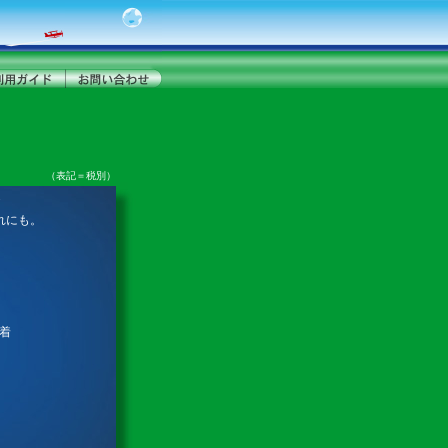
（表記＝税別）
れにも。
蒸着