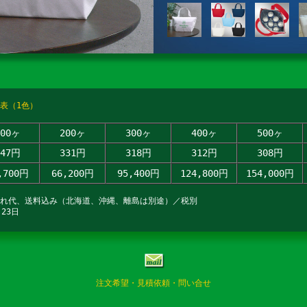
表（1色）
100ヶ
200ヶ
300ヶ
400ヶ
500ヶ
447円
331円
318円
312円
308円
,700円
66,200円
95,400円
124,800円
154,000円
入れ代、送料込み（北海道、沖縄、離島は別途）／税別
23日
注文希望・見積依頼・問い合せ