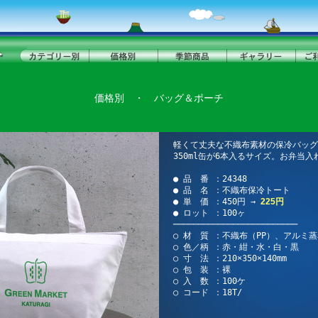
価格別
・
バッグ＆ポーチ
軽くて丈夫な不織布素材の保冷バッグ
350ml缶が6本入るサイズ。お弁当入
● 品 番 ：24348
● 品 名 ：不織布保冷トート
● 単 価 ：450円 →
225円
● ロット ：100ヶ
─────────────────────────
○ 材 質 ：不織布（PP）、アルミ
○ 色／柄 ：赤・紺・水・白・黒
○ 寸 法 ：210×350×140mm
○ 包 装 ：裸
○ 入 数 ：100ケ
○ コード ：18T/