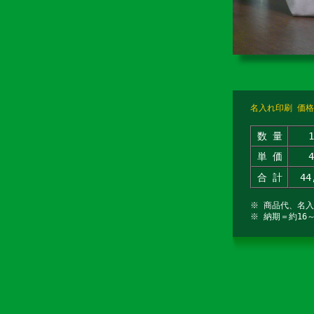
名入れ印刷 価格
数 量
単 価
合 計
44
※ 商品代、名
※ 納期＝約16～