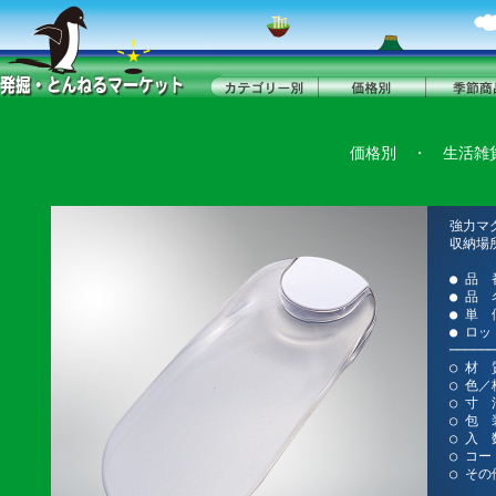
価格別
・
生活雑
強力マ
収納場
● 品 
● 品
● 単 
● ロッ
──────
○ 材 
○ 色／
○ 寸 
○ 包 
○ 入 
○ コー
○ その