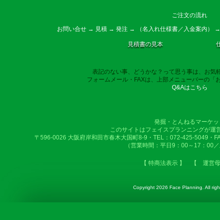
ご注文の流れ
お問い合せ → 見積 → 発注 → （名入れ仕様書／入金案内） →
見積書の見本
表記のない事、どうかな？って思う事は、お気
フォームメール・FAXは、上部メニューバーの「
Q&Aはこちら
発掘・とんねるマーケッ
このサイトはフェイスプランニングが運
〒596-0026 大阪府岸和田市春木大国町8-9・TEL：072-425-5049・FAX：
（営業時間：平日9：00～17：00
【 特商法表示 】
【 運営
Copyright
2026 Face Planning. All righ