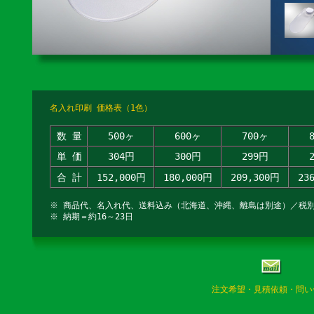
名入れ印刷 価格表（1色）
数 量
500ヶ
600ヶ
700ヶ
単 価
304円
300円
299円
合 計
152,000円
180,000円
209,300円
23
※ 商品代、名入れ代、送料込み（北海道、沖縄、離島は別途）／税
※ 納期＝約16～23日
注文希望・見積依頼・問い