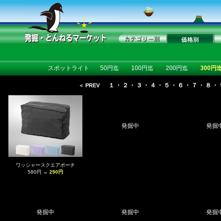
スポットライト
50円迄
100円迄
200円迄
300円
１
・
２
・
３
・
４
・
５
・
６
・
７
・
８
・
＜ PREV
発掘中
発掘
ワッシャースクエアポーチ
580円 →
290円
発掘中
発掘中
発掘