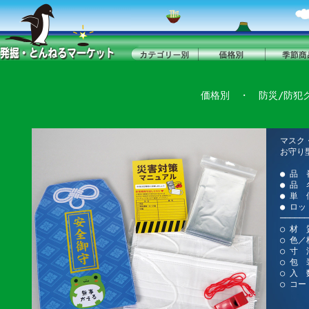
価格別
・
防災/防犯
マスク
お守り
● 品 
● 品
● 単 
● ロッ
──────
○ 材 
○ 色／
○ 寸 
○ 包
○ 入 
○ コー