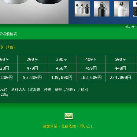
他のサ
回転価格表
表（1色）
100ヶ
200ヶ
300ヶ
400ヶ
500ヶ
628円
479円
466円
459円
448円
,800円
95,800円
139,800円
183,600円
224,000円
入れ代、送料込み（北海道、沖縄、離島は別途）／税別
23日
注文希望・見積依頼・問い合せ