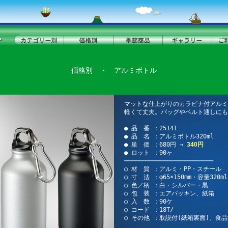
価格別
・
アルミボトル
マットな仕上がりのカラビナ付アルミボ
軽くて丈夫。バッグやベルト通しにも
● 品 番 ：25141
● 品 名 ：アルミボトル320ml
● 単 価 ：680円 →
340円
● ロット ：90ヶ
─────────────────────────
○ 材 質 ：アルミ・PP・スチール
○ 寸 法 ：φ65×150mm・容量320ml
○ 色／柄 ：白・シルバー・黒
○ 包 装 ：エアパッキン、紙箱
○ 入 数 ：90ケ
○ コード ：18T/
○ その他 ：取説付(紙箱裏面)、食