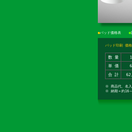
●
パッド価格表
●
パッド印刷 価格
数 量
単 価
合 計
62
※ 商品代、名
※ 納期＝約16～