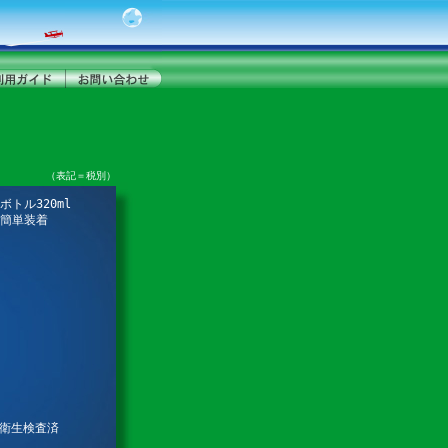
（表記＝税別）
トル320ml
簡単装着
品衛生検査済