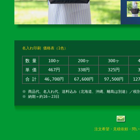
名入れ印刷 価格表（1色）
数 量
100ヶ
200ヶ
300ヶ
単 価
467円
338円
325円
合 計
46,700円
67,600円
97,500円
12
※ 商品代、名入れ代、送料込み（北海道、沖縄、離島は別途）／税
※ 納期＝約16～23日
注文希望・見積依頼・問い