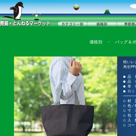
価格別
・
バッグ＆
軽いレ
再生PP
● 品 
● 品
● 単 
● ロッ
──────
○ 材 
○ 色／
○ 寸 法
○ 包 
○ 入 
○ コー