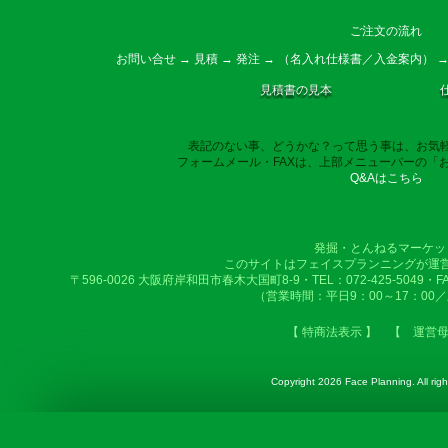
ご注文の流れ
お問い合せ → 見積 → 発注 → （名入れ仕様書／入金案内） →
見積書の見本
表記のない事、どうかな？って思う事は、お気
フォームメール・FAXは、上部メニューバーの「
Q&Aはこちら
発掘・とんねるマーケッ
このサイトはフェイスプランニングが運
〒596-0026 大阪府岸和田市春木大国町8-9・TEL：072-425-5049・FAX：
（営業時間：平日9：00～17：00
【 特商法表示 】
【 運営
Copyright
2026 Face Planning. All righ