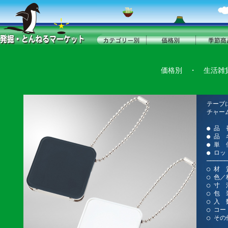
価格別
・
生活雑
テーブ
チャー
● 品 
● 品
● 単 
● ロッ
──────
○ 材 
○ 色
○ 寸 法
○ 包 
○ 入 
○ コード
○ その