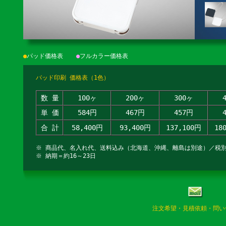
●
パッド価格表
●
フルカラー価格表
パッド印刷 価格表（1色）
数 量
100ヶ
200ヶ
300ヶ
単 価
584円
467円
457円
合 計
58,400円
93,400円
137,100円
18
※ 商品代、名入れ代、送料込み（北海道、沖縄、離島は別途）／税
※ 納期＝約16～23日
注文希望・見積依頼・問い