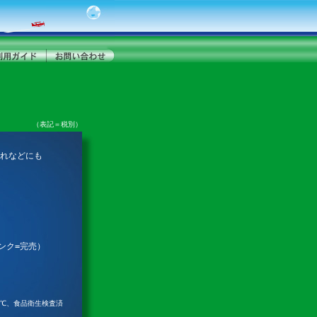
（表記＝税別）
れなどにも
ンク=完売）
0℃、食品衛生検査済