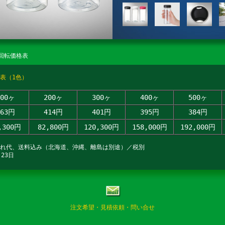
回転価格表
表（1色）
100ヶ
200ヶ
300ヶ
400ヶ
500ヶ
563円
414円
401円
395円
384円
,300円
82,800円
120,300円
158,000円
192,000円
入れ代、送料込み（北海道、沖縄、離島は別途）／税別
23日
注文希望・見積依頼・問い合せ