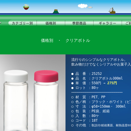
価格別
・
クリアボトル
流行りのシンプルなクリアボトル。
飲み物だけでなくシリアルやお菓子入
● 品 番 ：25252
● 品 名 ：クリアボトル300ml
● 単 価 ：550円 →
275円
● ロット ：80ヶ
─────────────────────────
○ 材 質 ：PET、PP
○ 色／柄 ：ブラック・ホワイト（ピ
○ 寸 法 ：φ58×150mm・ 300ml
○ 包 装 ：PE袋、紙箱
○ 入 数 ：80ケ
○ コード ：18T
○ その他 ：
取説付/紙箱裏面、耐熱温度6