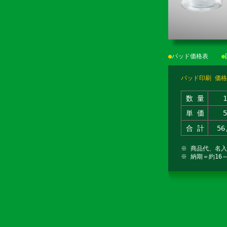
●
パッド価格表
●
パッド印刷 価格
数 量
単 価
合 計
56
※ 商品代、名
※ 納期＝約16～