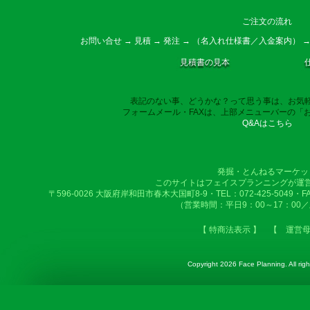
ご注文の流れ
お問い合せ → 見積 → 発注 → （名入れ仕様書／入金案内） →
見積書の見本
表記のない事、どうかな？って思う事は、お気
フォームメール・FAXは、上部メニューバーの「
Q&Aはこちら
発掘・とんねるマーケッ
このサイトはフェイスプランニングが運
〒596-0026 大阪府岸和田市春木大国町8-9・TEL：072-425-5049・FAX：
（営業時間：平日9：00～17：00
【 特商法表示 】
【 運営
Copyright
2026 Face Planning. All righ