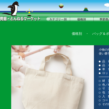
価格別
・
バッグ＆
小物の
使い勝
● 品 
● 品
● 単 
● ロッ
──────
○ 材
○ 色
○ 寸 法
○ 包 
○ 入 
○ コー
○ そ