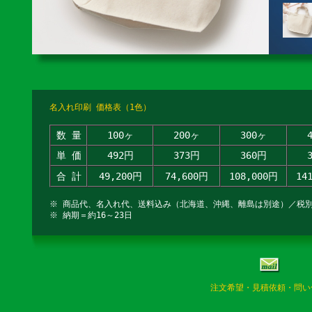
名入れ印刷 価格表（1色）
数 量
100ヶ
200ヶ
300ヶ
単 価
492円
373円
360円
合 計
49,200円
74,600円
108,000円
14
※ 商品代、名入れ代、送料込み（北海道、沖縄、離島は別途）／税
※ 納期＝約16～23日
注文希望・見積依頼・問い