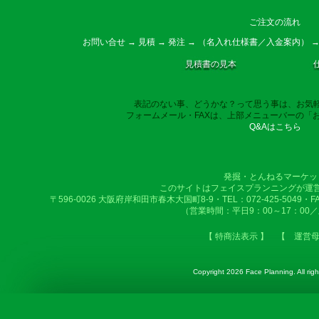
ご注文の流れ
お問い合せ → 見積 → 発注 → （名入れ仕様書／入金案内） →
見積書の見本
表記のない事、どうかな？って思う事は、お気
フォームメール・FAXは、上部メニューバーの「
Q&Aはこちら
発掘・とんねるマーケッ
このサイトはフェイスプランニングが運
〒596-0026 大阪府岸和田市春木大国町8-9・TEL：072-425-5049・FAX：
（営業時間：平日9：00～17：00
【 特商法表示 】
【 運営
Copyright
2026 Face Planning. All righ