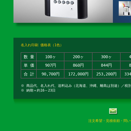
名入れ印刷 価格表（1色）
数 量
100ヶ
200ヶ
300ヶ
単 価
907円
860円
844円
合 計
90,700円
172,000円
253,200円
33
※ 商品代、名入れ代、送料込み（北海道、沖縄、離島は別途）／税
※ 納期＝約16～23日
注文希望・見積依頼・問い