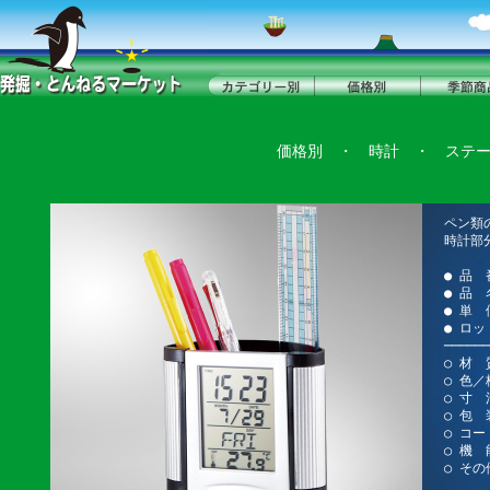
価格別
・
時計
・
ステ
ペン類
時計部
● 品 
● 品
● 単 
● ロッ
──────
○ 材 
○ 色／
○ 寸 法
○ 包 
○ コード
○ 機 
○ その