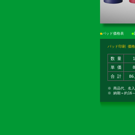
●
パッド価格表
●
パッド印刷 価格
数 量
単 価
合 計
86
※ 商品代、名
※ 納期＝約16～