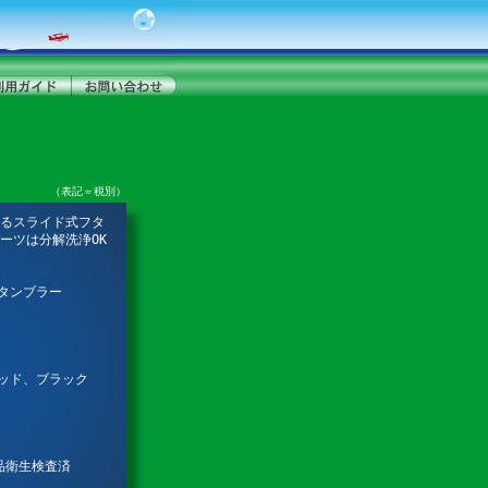
（表記＝税別）
るスライド式フタ
ーツは分解洗浄OK
モタンブラー
レッド、ブラック
食品衛生検査済