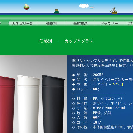
価格別
・
カップ＆グラス
限りなくシンプルなデザインで特徴あ
断熱材入りで保冷保温効果も抜群。パ
● 品 番 ：26052
● 品 名 ：スライドオープンサー
● 単 価 ：1,150円 →
575円
● ロット ：60ヶ
─────────────────────────
○ 材 質 ：PP、シリコン 他
○ 色／柄 ：ホワイト、ネイビー、
○ 寸 法 ：φ76×196mm・380ml
○ 包 装 ：PP袋、紙箱
○ 入 数 ：60ケ
○ コード ：18T/
○ その他 ：本体耐熱温度100℃、