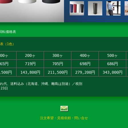
回転価格表
表（1色）
100ヶ
200ヶ
300ヶ
400ヶ
500ヶ
865円
719円
705円
698円
686円
,500円
143,800円
211,500円
279,200円
343,000円
入れ代、送料込み（北海道、沖縄、離島は別途）／税別
23日
注文希望・見積依頼・問い合せ