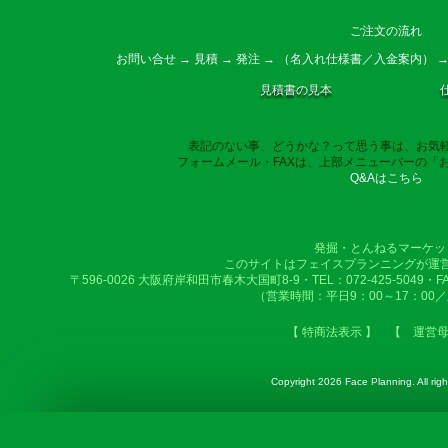
ご注文の流れ
お問い合せ → 見積 → 発注 → （名入れ仕様書／入金案内） →
見積書の見本
表記のない事、どうかな？って思う事は、お気
フォームメール・FAXは、上部メニューバーの「
Q&Aはこちら
発掘・とんねるマーケッ
このサイトはフェイスプランニングが運
〒596-0026 大阪府岸和田市春木大国町8-9・TEL：072-425-5049・FAX：
（営業時間：平日9：00～17：00
【 特商法表示 】
【 運営
Copyright
2026 Face Planning. All righ