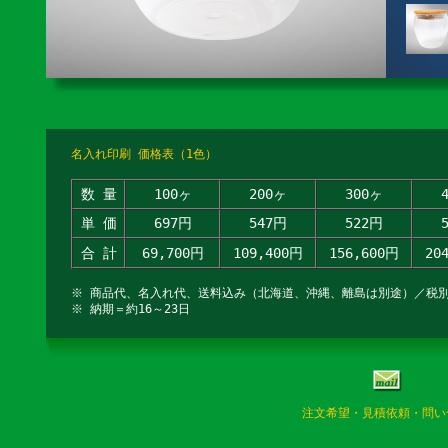
名入れ印刷 価格表（1色）
数 量
100ヶ
200ヶ
300ヶ
単 価
697円
547円
522円
合 計
69,700円
109,400円
156,600円
20
※ 商品代、名入れ代、送料込み（北海道、沖縄、離島は別途）／税
※ 納期＝約16～23日
注文希望・見積依頼・問い