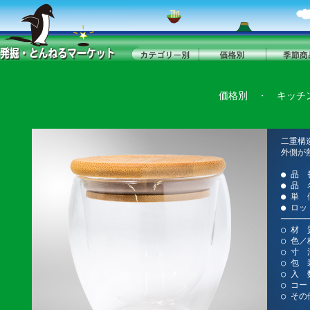
価格別
・
キッチ
二重構
外側が
● 品 
● 品 
● 単 
● ロッ
──────
○ 材 
○ 色／
○ 寸 
○ 包 
○ 入 
○ コー
○ その