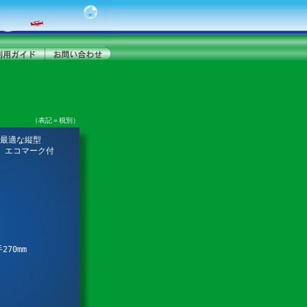
（表記＝税別）
最適な縦型
。エコマーク付
270mm