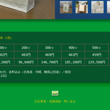
表（1色）
100ヶ
200ヶ
300ヶ
400ヶ
500ヶ
602円
483円
469円
463円
459円
,200円
96,600円
140,700円
185,200円
229,500円
入れ代、送料込み（北海道、沖縄、離島は別途）／税別
23日
注文希望・見積依頼・問い合せ