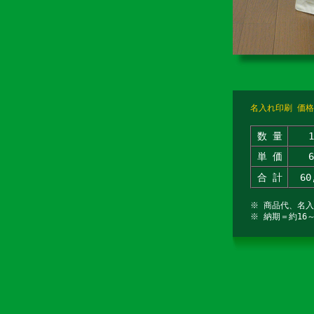
名入れ印刷 価格
数 量
単 価
合 計
60
※ 商品代、名
※ 納期＝約16～