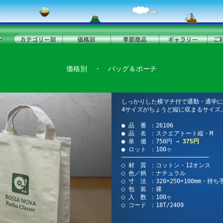
価格別
・
バッグ＆ポーチ
しっかりした横マチ付で通勤・通学に
4サイズがちょうど縦に収まるサイズ
● 品 番 ：26106
● 品 名 ：スクエアトート縦・M
● 単 価 ：750円 →
375円
● ロット ：100ヶ
─────────────────────────
○ 材 質 ：コットン・12オンス
○ 色／柄 ：ナチュラル
○ 寸 法 ：320×250×100mm・持ち手
○ 包 装 ：裸
○ 入 数 ：100ヶ
○ コード ：18T/2409