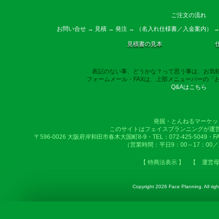
ご注文の流れ
お問い合せ → 見積 → 発注 → （名入れ仕様書／入金案内） →
見積書の見本
表記のない事、どうかな？って思う事は、お気
フォームメール・FAXは、上部メニューバーの「
Q&Aはこちら
発掘・とんねるマーケッ
このサイトはフェイスプランニングが運
〒596-0026 大阪府岸和田市春木大国町8-9・TEL：072-425-5049・FAX：
（営業時間：平日9：00～17：00
【 特商法表示 】
【 運営
Copyright
2026 Face Planning. All righ