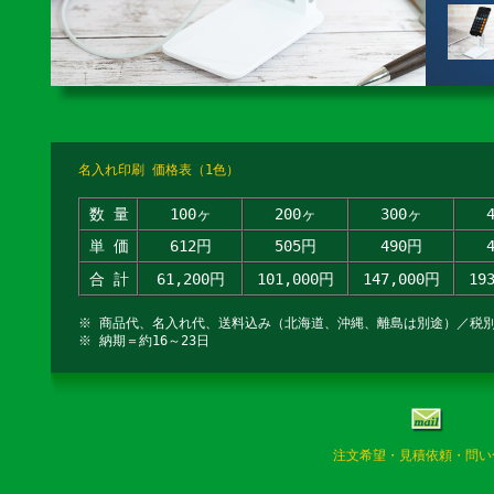
名入れ印刷 価格表（1色）
数 量
100ヶ
200ヶ
300ヶ
単 価
612円
505円
490円
合 計
61,200円
101,000円
147,000円
19
※ 商品代、名入れ代、送料込み（北海道、沖縄、離島は別途）／税
※ 納期＝約16～23日
注文希望・見積依頼・問い