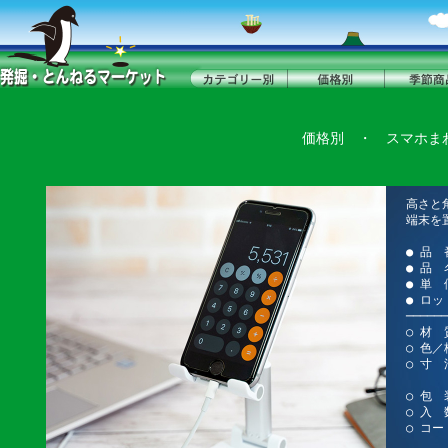
価格別
・
スマホま
高さと
端末を
● 品 
● 品
● 単 
● ロッ
──────
○ 材 
○ 色
○ 寸 
使用時
○ 包 
○ 入 
○ コー