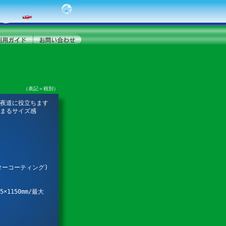
（表記＝税別）
夜道に役立ちます
まるサイズ感
ターコーティング)
×1150mm/最大