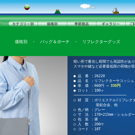
価格別
・
バッグ＆ポーチ
・
リフレクターグッズ
暗い所で蓄光し暗闇でも視認性があり
スマホや鍵など必要最低限の荷物が収
● 品 番 ：26220
● 品 名 ：リフレクターサコッシュ
● 単 価 ：660円 →
330円
● ロット ：100ヶ
─────────────────────────
○ 材 質 ：ポリエステル(リフレク
亜鉛合金、他
○ 色／柄 ：グレー
○ 寸 法 ：170×215mm・ショルダー5
○ 包 装 ：裸
○ 入 数 ：200ケ
○ コード ：18T