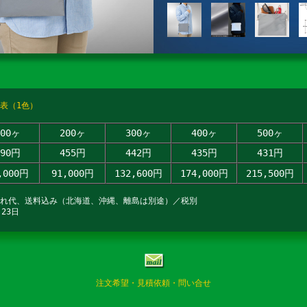
表（1色）
100ヶ
200ヶ
300ヶ
400ヶ
500ヶ
590円
455円
442円
435円
431円
,000円
91,000円
132,600円
174,000円
215,500円
入れ代、送料込み（北海道、沖縄、離島は別途）／税別
23日
注文希望・見積依頼・問い合せ