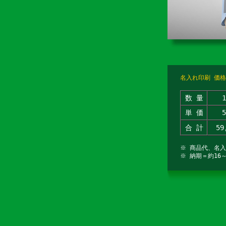
名入れ印刷 価格
数 量
単 価
合 計
59
※ 商品代、名
※ 納期＝約16～