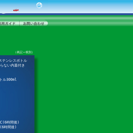
（表記＝税別）
ステンレスボトル
らない内蓋付き
ル300ml
℃(6時間後)
6時間後)