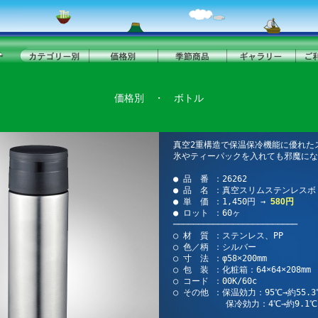
価格別
・
ボトル
真空2重構造で保温保冷機能に優れた
氷やティーパックを入れても邪魔にな
● 品 番 ：26262
● 品 名 ：真空スリムステンレスボト
● 単 価 ：1,450円 →
580円
● ロット ：60ヶ
─────────────────────────
○ 材 質 ：ステンレス、PP
○ 色／柄 ：シルバー
○ 寸 法 ：φ58×200mm
○ 包 装 ：化粧箱：64×64×208mm
○ コード ：00K/60c
○ その他 ：保温効力：95℃→約55.3
保冷効力：4℃→約9.1℃(