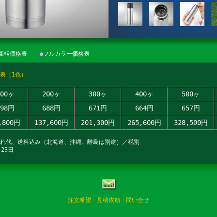
回転価格表
●
フルカラー価格表
表（1色）
100ヶ
200ヶ
300ヶ
400ヶ
500ヶ
798円
688円
671円
664円
657円
,800円
137,600円
201,300円
265,600円
328,500円
入れ代、送料込み（北海道、沖縄、離島は別途）／税別
23日
注文希望・見積依頼・問い合せ