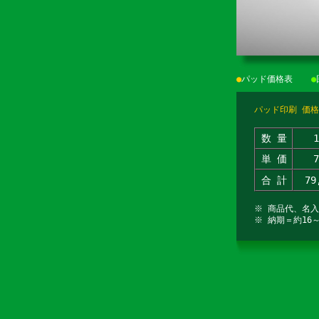
●
パッド価格表
●
パッド印刷 価格
数 量
単 価
合 計
79
※ 商品代、名
※ 納期＝約16～