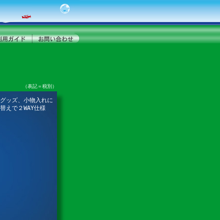
（表記＝税別）
グッズ、小物入れに
替えで２WAY仕様