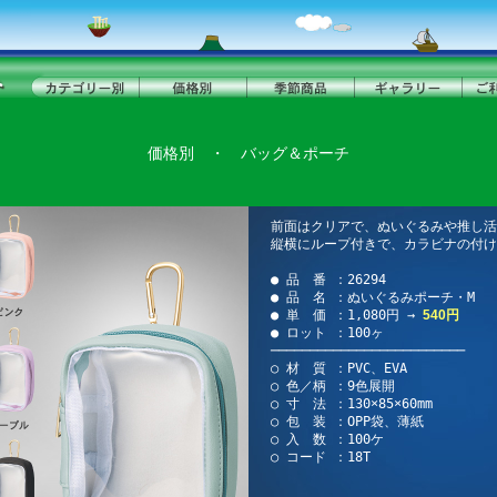
価格別
・
バッグ＆ポーチ
前面はクリアで、ぬいぐるみや推し活
縦横にループ付きで、カラビナの付け
● 品 番 ：26294
● 品 名 ：ぬいぐるみポーチ・M
● 単 価 ：1,080円 →
540円
● ロット ：100ヶ
─────────────────────────
○ 材 質 ：PVC、EVA
○ 色／柄 ：9色展開
○ 寸 法 ：130×85×60mm
○ 包 装 ：OPP袋、薄紙
○ 入 数 ：100ケ
○ コード ：18T