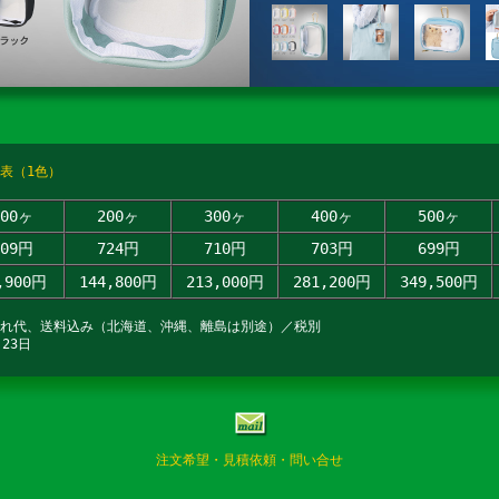
表（1色）
100ヶ
200ヶ
300ヶ
400ヶ
500ヶ
909円
724円
710円
703円
699円
,900円
144,800円
213,000円
281,200円
349,500円
入れ代、送料込み（北海道、沖縄、離島は別途）／税別
23日
注文希望・見積依頼・問い合せ