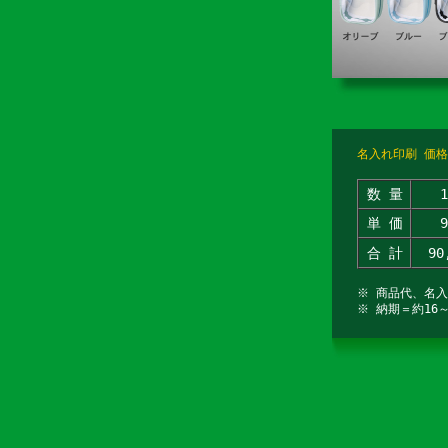
名入れ印刷 価格
数 量
単 価
合 計
90
※ 商品代、名
※ 納期＝約16～