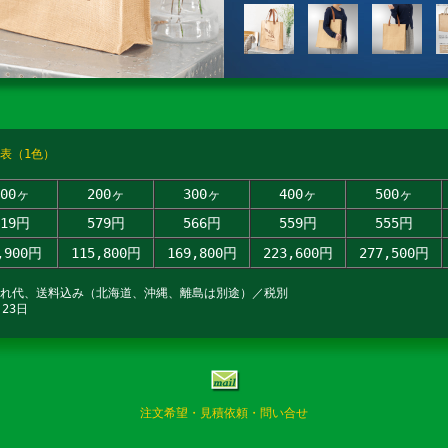
表（1色）
100ヶ
200ヶ
300ヶ
400ヶ
500ヶ
719円
579円
566円
559円
555円
,900円
115,800円
169,800円
223,600円
277,500円
入れ代、送料込み（北海道、沖縄、離島は別途）／税別
23日
注文希望・見積依頼・問い合せ