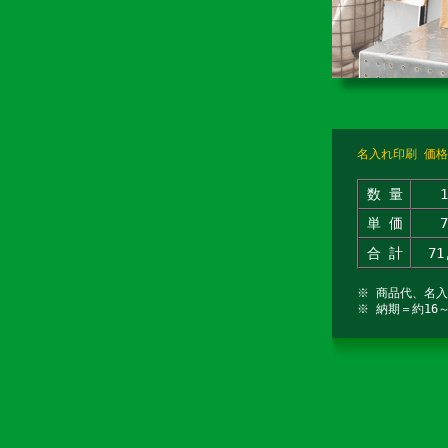
名入れ印刷 価格
数 量
単 価
合 計
71
※ 商品代、名
※ 納期＝約16～