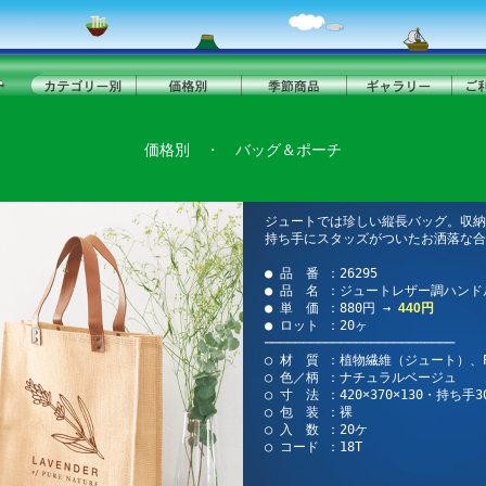
価格別
・
バッグ＆ポーチ
ジュートでは珍しい縦長バッグ。収納
持ち手にスタッズがついたお洒落な合
● 品 番 ：26295
● 品 名 ：ジュートレザー調ハンド
● 単 価 ：880円 →
440円
● ロット ：20ヶ
─────────────────────────
○ 材 質 ：植物繊維（ジュート）、
○ 色／柄 ：ナチュラルベージュ
○ 寸 法 ：420×370×130・持ち手30
○ 包 装 ：裸
○ 入 数 ：20ケ
○ コード ：18T