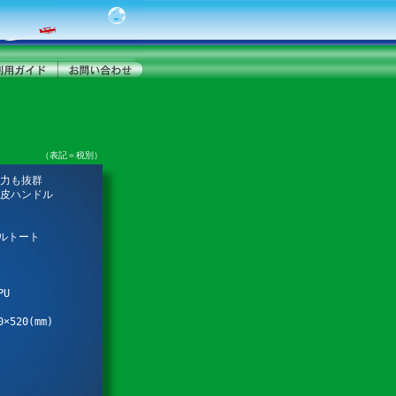
（表記＝税別）
力も抜群
皮ハンドル
ルトート
PU
×520(mm)