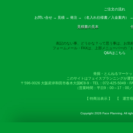
ご注文の流れ
お問い合せ → 見積 → 発注 → （名入れ仕様書／入金案内） →
見積書の見本
表記のない事、どうかな？って思う事は、お気
フォームメール・FAXは、上部メニューバーの「
Q&Aはこちら
発掘・とんねるマーケッ
このサイトはフェイスプランニングが運
〒596-0026 大阪府岸和田市春木大国町8-9・TEL：072-425-5049・FAX：
（営業時間：平日9：00～17：00
【 特商法表示 】
【 運営
Copyright
2026 Face Planning. All righ