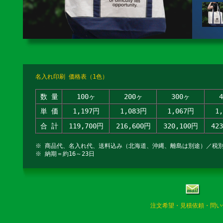
名入れ印刷 価格表（1色）
数 量
100ヶ
200ヶ
300ヶ
単 価
1,197円
1,083円
1,067円
1
合 計
119,700円
216,600円
320,100円
42
※ 商品代、名入れ代、送料込み（北海道、沖縄、離島は別途）／税
※ 納期＝約16～23日
注文希望・見積依頼・問い