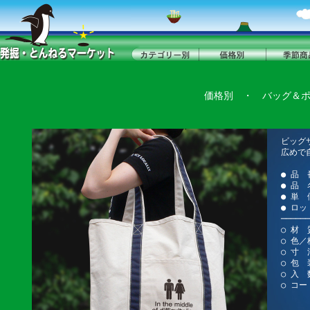
価格別
・
バッグ＆
ビッグ
広めで
● 品 
● 品
● 単 
● ロッ
──────
○ 材
○ 色
○ 寸 法
○ 包 
○ 入 
○ コード