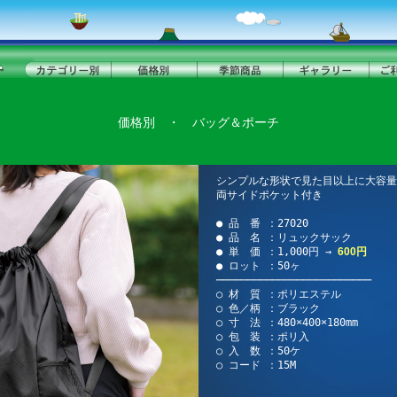
価格別
・
バッグ＆ポーチ
シンプルな形状で見た目以上に大容量
両サイドポケット付き
● 品 番 ：27020
● 品 名 ：リュックサック
● 単 価 ：1,000円 →
600円
● ロット ：50ヶ
─────────────────────────
○ 材 質 ：ポリエステル
○ 色／柄 ：ブラック
○ 寸 法 ：480×400×180mm
○ 包 装 ：ポリ入
○ 入 数 ：50ケ
○ コード ：15M