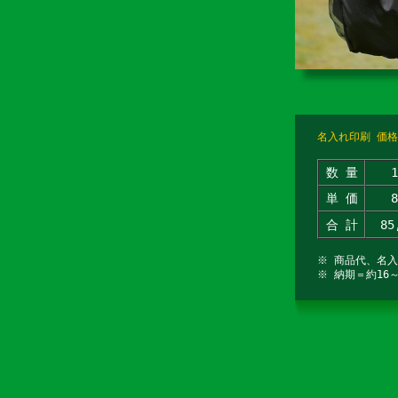
名入れ印刷 価格
数 量
単 価
合 計
85
※ 商品代、名
※ 納期＝約16～