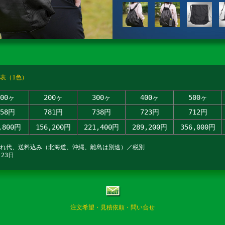
表（1色）
100ヶ
200ヶ
300ヶ
400ヶ
500ヶ
858円
781円
738円
723円
712円
,800円
156,200円
221,400円
289,200円
356,000円
入れ代、送料込み（北海道、沖縄、離島は別途）／税別
23日
注文希望・見積依頼・問い合せ