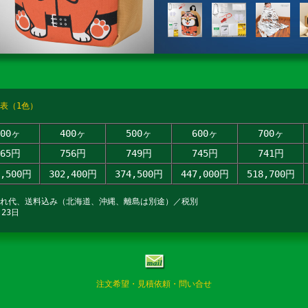
表（1色）
300ヶ
400ヶ
500ヶ
600ヶ
700ヶ
765円
756円
749円
745円
741円
9,500円
302,400円
374,500円
447,000円
518,700円
入れ代、送料込み（北海道、沖縄、離島は別途）／税別
23日
注文希望・見積依頼・問い合せ