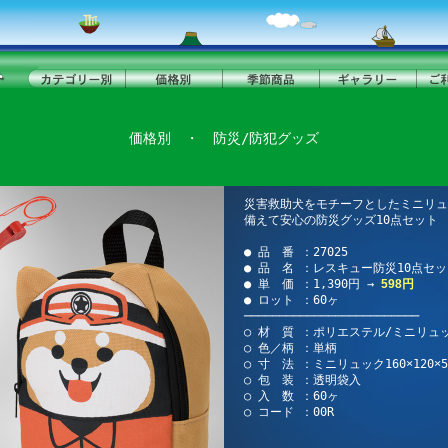
価格別
・
防災/防犯グッズ
災害救助犬をモチーフとしたミニリュ
備えて安心の防災グッズ10点セット
● 品 番 ：27025
● 品 名 ：レスキュー防災10点セ
● 単 価 ：1,390円 →
598円
● ロット ：60ヶ
─────────────────────────
○ 材 質 ：ポリエステル/ミニリュ
○ 色／柄 ：単柄
○ 寸 法 ：ミニリュック160×120×5
○ 包 装 ：透明袋入
○ 入 数 ：60ヶ
○ コード ：00R