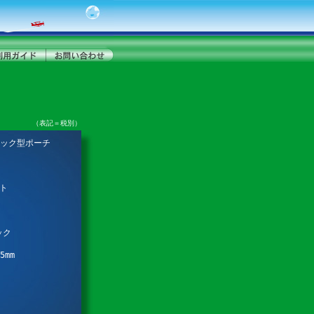
（表記＝税別）
ック型ポーチ
ット
ック
5mm