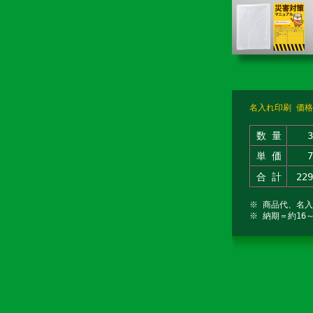
名入れ印刷 価格
数 量
単 価
合 計
22
※ 商品代、名
※ 納期＝約16～