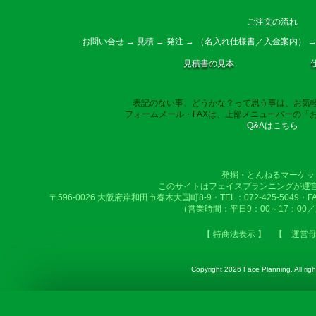
ご注文の流れ
お問い合せ → 見積 → 発注 → （名入れ仕様書／入金案内） →
見積書の見本
表記のない事、どうかな？って思う事は、お気
フォームメール・FAXは、上部メニューバーの「
Q&Aはこちら
発掘・とんねるマーケッ
このサイトはフェイスプランニングが運
〒596-0026 大阪府岸和田市春木大国町8-9・TEL：072-425-5049・FAX：
（営業時間：平日9：00～17：00
【 特商法表示 】
【 運営
Copyright
2026 Face Planning. All righ