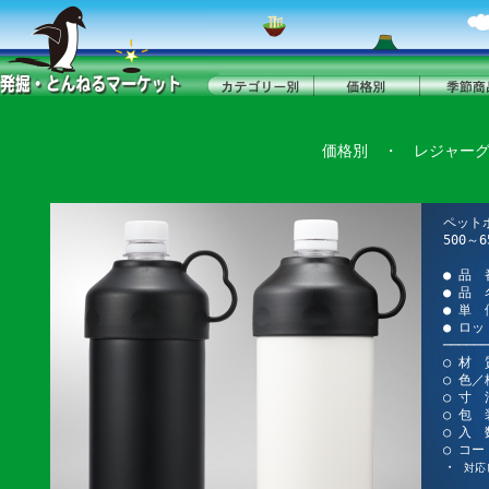
価格別
・
レジャー
ペット
500～
● 品 
● 品
● 単 
● ロッ
──────
○ 材
○ 色
○ 寸 法
○ 包 
○ 入 
○ コード
・
対応