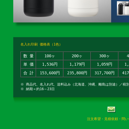
名入れ印刷 価格表（1色）
数 量
100ヶ
200ヶ
300ヶ
単 価
1,536円
1,179円
1,059円
1
合 計
153,600円
235,800円
317,700円
41
※ 商品代、名入れ代、送料込み（北海道、沖縄、離島は別途）／税
※ 納期＝約16～23日
注文希望・見積依頼・問い