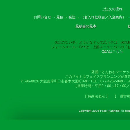
ご注文の流れ
お問い合せ → 見積 → 発注 → （名入れ仕様書／入金案内） →
見積書の見本
表記のない事、どうかな？って思う事は、お気
フォームメール・FAXは、上部メニューバーの「
Q&Aはこちら
発掘・とんねるマーケッ
このサイトはフェイスプランニングが運
〒596-0026 大阪府岸和田市春木大国町8-9・TEL：072-425-5049・FAX：
（営業時間：平日9：00～17：00
【 特商法表示 】
【 運営
Copyright
2026 Face Planning. All righ