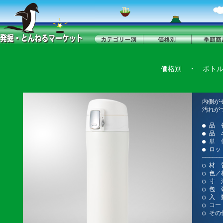
価格別
・
ボト
内側が
汚れが
● 品 
● 品
● 単 
● ロッ
──────
○ 材
○ 色
○ 寸 法
○ 包
○ 入 
○ コー
○ そ