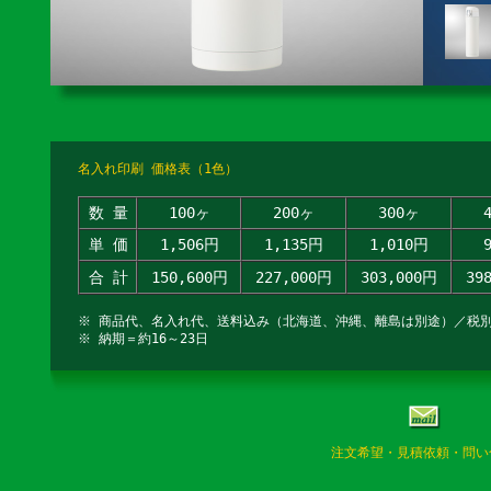
名入れ印刷 価格表（1色）
数 量
100ヶ
200ヶ
300ヶ
単 価
1,506円
1,135円
1,010円
合 計
150,600円
227,000円
303,000円
39
※ 商品代、名入れ代、送料込み（北海道、沖縄、離島は別途）／税
※ 納期＝約16～23日
注文希望・見積依頼・問い