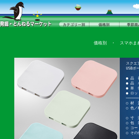
価格別
・
スマホま
スクエ
USB
● 品 
● 品
● 単 
● ロッ
──────
○ 材 
○ 色
オリ
○ 寸 法
○ 包
○ コード
○ その