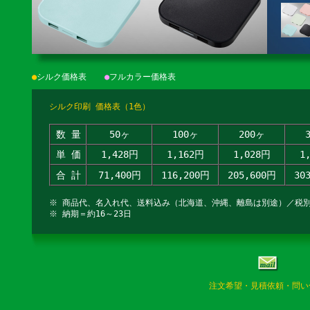
●
シルク価格表
●
フルカラー価格表
シルク印刷 価格表（1色）
数 量
50ヶ
100ヶ
200ヶ
単 価
1,428円
1,162円
1,028円
1
合 計
71,400円
116,200円
205,600円
30
※ 商品代、名入れ代、送料込み（北海道、沖縄、離島は別途）／税
※ 納期＝約16～23日
注文希望・見積依頼・問い