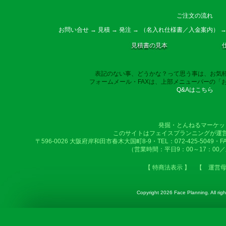
ご注文の流れ
お問い合せ → 見積 → 発注 → （名入れ仕様書／入金案内） →
見積書の見本
表記のない事、どうかな？って思う事は、お気
フォームメール・FAXは、上部メニューバーの「
Q&Aはこちら
発掘・とんねるマーケッ
このサイトはフェイスプランニングが運
〒596-0026 大阪府岸和田市春木大国町8-9・TEL：072-425-5049・FAX：
（営業時間：平日9：00～17：00
【 特商法表示 】
【 運営
Copyright
2026 Face Planning. All righ