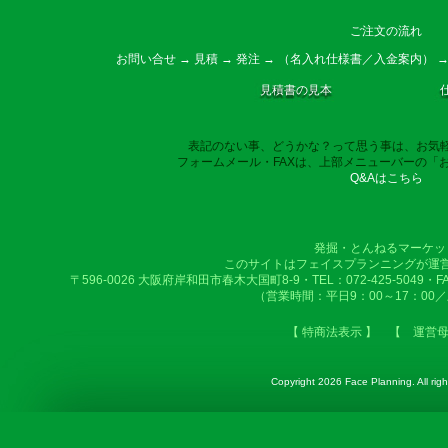
ご注文の流れ
お問い合せ → 見積 → 発注 → （名入れ仕様書／入金案内） →
見積書の見本
表記のない事、どうかな？って思う事は、お気
フォームメール・FAXは、上部メニューバーの「
Q&Aはこちら
発掘・とんねるマーケッ
このサイトはフェイスプランニングが運
〒596-0026 大阪府岸和田市春木大国町8-9・TEL：072-425-5049・FAX：
（営業時間：平日9：00～17：00
【 特商法表示 】
【 運営
Copyright
2026 Face Planning. All righ