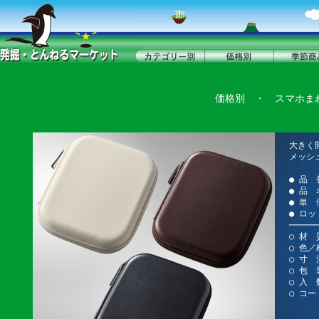
価格別
・
スマホま
大きく
メッシ
● 品 
● 品
● 単 
● ロッ
──────
○ 材 
○ 色
○ 寸 法
○ 包 
○ 入 
○ コード