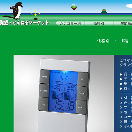
価格別
・
時計
これか
グラフ
● 品 
● 品
● 単 
● ロッ
──────
○ 材 
○ 色
○ 寸 法
○ 包 
○ コー
○ 機 
○ その