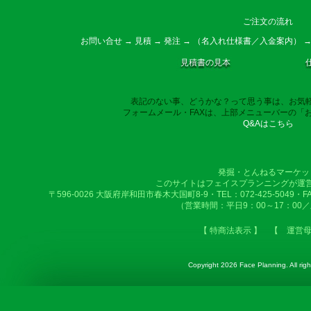
ご注文の流れ
お問い合せ → 見積 → 発注 → （名入れ仕様書／入金案内） →
見積書の見本
表記のない事、どうかな？って思う事は、お気
フォームメール・FAXは、上部メニューバーの「
Q&Aはこちら
発掘・とんねるマーケッ
このサイトはフェイスプランニングが運
〒596-0026 大阪府岸和田市春木大国町8-9・TEL：072-425-5049・FAX：
（営業時間：平日9：00～17：00
【 特商法表示 】
【 運営
Copyright
2026 Face Planning. All righ