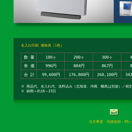
名入れ印刷 価格表（1色）
数 量
100ヶ
200ヶ
300ヶ
単 価
996円
884円
867円
合 計
99,600円
176,800円
260,100円
34
※ 商品代、名入れ代、送料込み（北海道、沖縄、離島は別途）／税
※ 納期＝約16～23日
注文希望・見積依頼・問い