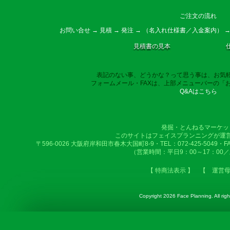
ご注文の流れ
お問い合せ → 見積 → 発注 → （名入れ仕様書／入金案内） →
見積書の見本
表記のない事、どうかな？って思う事は、お気
フォームメール・FAXは、上部メニューバーの「
Q&Aはこちら
発掘・とんねるマーケッ
このサイトはフェイスプランニングが運
〒596-0026 大阪府岸和田市春木大国町8-9・TEL：072-425-5049・FAX：
（営業時間：平日9：00～17：00
【 特商法表示 】
【 運営
Copyright
2026 Face Planning. All righ