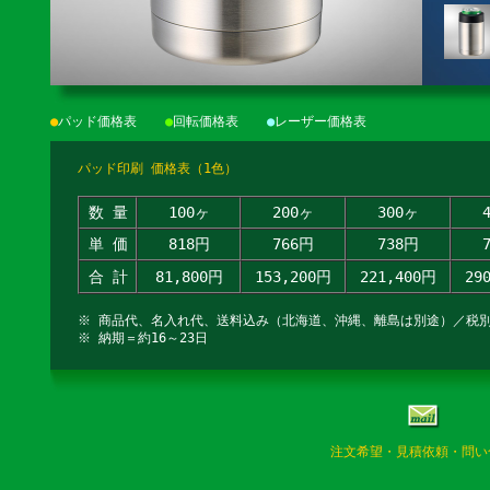
●
パッド価格表
●
回転価格表
●
レーザー価格表
パッド印刷 価格表（1色）
数 量
100ヶ
200ヶ
300ヶ
単 価
818円
766円
738円
合 計
81,800円
153,200円
221,400円
29
※ 商品代、名入れ代、送料込み（北海道、沖縄、離島は別途）／税
※ 納期＝約16～23日
注文希望・見積依頼・問い