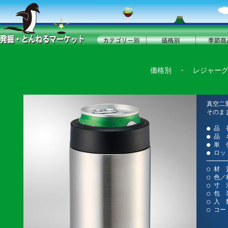
価格別
・
レジャー
真空二
そのま
● 品 
● 品 
● 単 
● ロッ
──────
○ 材 
○ 色／
○ 寸 法
○ 包 
○ 入 
○ コー