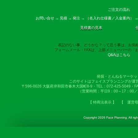
ご注文の流れ
お問い合せ → 見積 → 発注 → （名入れ仕様書／入金案内） →
見積書の見本
表記のない事、どうかな？って思う事は、お気
フォームメール・FAXは、上部メニューバーの「
Q&Aはこちら
発掘・とんねるマーケッ
このサイトはフェイスプランニングが運
〒596-0026 大阪府岸和田市春木大国町8-9・TEL：072-425-5049・FAX：
（営業時間：平日9：00～17：00
【 特商法表示 】
【 運営
Copyright
2026 Face Planning. All righ