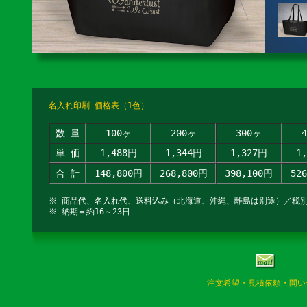
名入れ印刷 価格表（1色）
数 量
100ヶ
200ヶ
300ヶ
単 価
1,488円
1,344円
1,327円
1
合 計
148,800円
268,800円
398,100円
52
※ 商品代、名入れ代、送料込み（北海道、沖縄、離島は別途）／税
※ 納期＝約16～23日
注文希望・見積依頼・問い