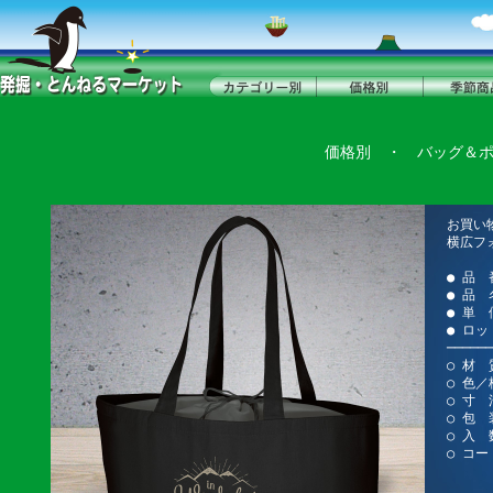
価格別
・
バッグ＆
お買い
横広フ
● 品 
● 品
● 単 
● ロッ
──────
○ 材
○ 色
○ 寸 法
○ 包 
○ 入 
○ コー