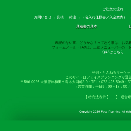
ご注文の流れ
お問い合せ → 見積 → 発注 → （名入れ仕様書／入金案内） →
見積書の見本
表記のない事、どうかな？って思う事は、お気
フォームメール・FAXは、上部メニューバーの「
Q&Aはこちら
発掘・とんねるマーケッ
このサイトはフェイスプランニングが運
〒596-0026 大阪府岸和田市春木大国町8-9・TEL：072-425-5049・FAX：
（営業時間：平日9：00～17：00
【 特商法表示 】
【 運営
Copyright
2026 Face Planning. All righ