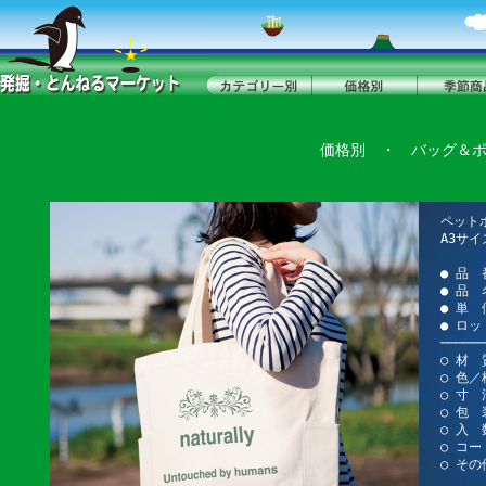
価格別
・
バッグ＆
ペット
A3サ
● 品 
● 品
● 単 
● ロッ
──────
○ 材
○ 色
○ 寸 法
○ 包 
○ 入 
○ コード
○ そ