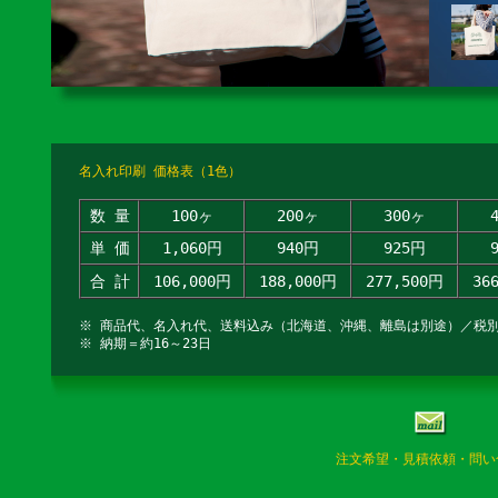
名入れ印刷 価格表（1色）
数 量
100ヶ
200ヶ
300ヶ
単 価
1,060円
940円
925円
合 計
106,000円
188,000円
277,500円
36
※ 商品代、名入れ代、送料込み（北海道、沖縄、離島は別途）／税
※ 納期＝約16～23日
注文希望・見積依頼・問い