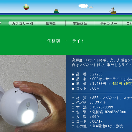
価格別
・
ライト
高輝度COBライト搭載。光、人感セ
台はマグネット付で、取外しもライト
● 品 番 ：27233
● 品 名 ：COBセンサーライトまる
● 単 価 ：1,480円 →
455円（限
● ロット ：60ヶ
─────────────────────────
○ 材 質 ：ABS，マグネット、スチ
○ 色／柄 ：ホワイト
○ 寸 法 ：75×75×80mm
○ 包 装 ：化粧箱 82×82×82mm
○ 入 数 ：60ケ
○ コード ：00AT/
○ その他 ：単4電池×3ケ／別売