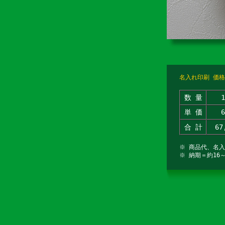
名入れ印刷 価格
数 量
単 価
合 計
67
※ 商品代、名
※ 納期＝約16～