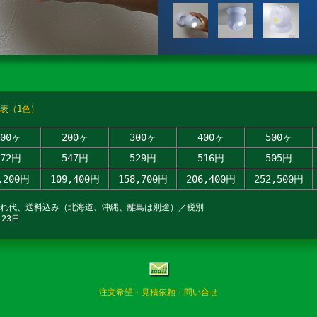
表（1色）
100ヶ
200ヶ
300ヶ
400ヶ
500ヶ
672円
547円
529円
516円
505円
,200円
109,400円
158,700円
206,400円
252,500円
入れ代、送料込み（北海道、沖縄、離島は別途）／税別
23日
注文希望・見積依頼・問い合せ