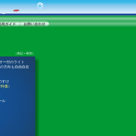
（表記＝税別）
ンサー付のライト
の方向も自由自在
のすけ
定特価）
ール